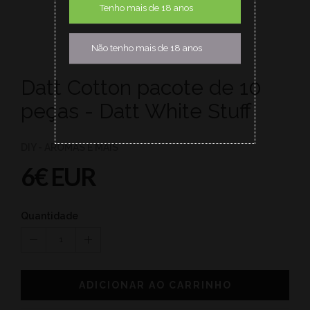
Tenho mais de 18 anos
Não tenho mais de 18 anos
Datt Cotton pacote de 10
peças - Datt White Stuff
DIY - AROMAS E MAIS
6€ EUR
Quantidade
1
ADICIONAR AO CARRINHO