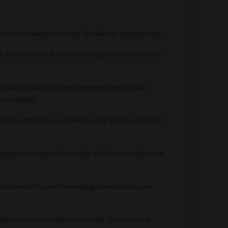
 ser considerado à recarga de qualquer equipamento.
do-lhe desfrutar de momentos mágicos. Um essencial
r sua Excalibur, ou simplesmente participar das
rá surpresas.
is garante frescura e potência. Mint sempre pode nos
onante, revigorante e picante. A mistura perfeita para
adoc oferece-lhe um momento gourmet e doce com
ntinuar sua busca pelo Santo Graal. Uma frescura