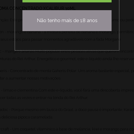
OMA CONCENTRADO XCALIBUR 30ML
nção: Este produto é um aroma nao se encontra pronto ao consumo ou pode
Não tenho mais de 18 anos
n - morango e banana - a mistura perfeita de banana e morango, permitin
seus estojos para passar momentos agradáveis ​​com a fada Morgane
c - manga e ananas Muito popular entre pessoas ativas que querem encontra
nturas do Rei Arthur. Energético e gourmet, este e-líquido ainda lhe reserva
eris - Concentrado de menta Gaheris-Polar: Um aroma bastante especial, po
dar a aumentar nossas motivações
 - limao e clementina Com este e-líquido, você fará uma descoberta impressi
cer todas as vezes e entrar na lenda do Rei Arthur.
adoc - Porque mesmo em busca do Graal, a doce pausa é importante. Kar
a deliciosa pipoca caramelada.
craft - Um coquetel vitamínico à base de melancia, kiwi e morango para co