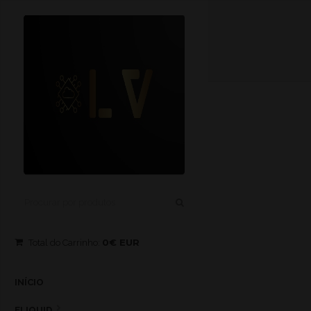
0€ EUR
Total do Carrinho:
INÍCIO
ELIQUID