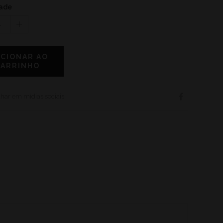
ade
1
ICIONAR AO
CARRINHO
har em mídias sociais