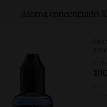
Aroma concentrado X
Aro
30m
DIY - A
10€
sabor