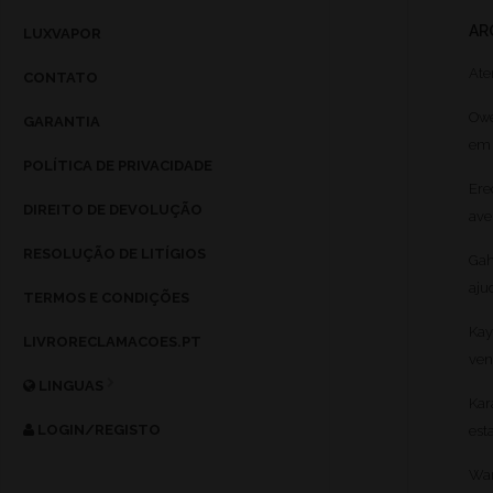
AR
LUXVAPOR
Ate
CONTATO
Owe
GARANTIA
em 
POLÍTICA DE PRIVACIDADE
Ere
DIREITO DE DEVOLUÇÃO
ave
RESOLUÇÃO DE LITÍGIOS
Gah
aju
TERMOS E CONDIÇÕES
Kay
LIVRORECLAMACOES.PT
ven
LINGUAS
Kar
LOGIN/REGISTO
est
War