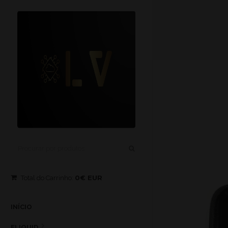
0€ EUR
Total do Carrinho:
INÍCIO
ELIQUID