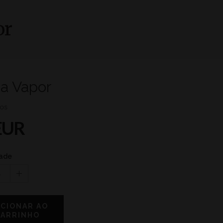
or
a Vapor
ios
EUR
ade
1
ICIONAR AO
CARRINHO