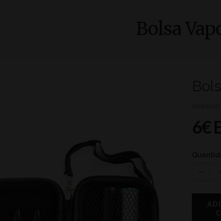
Bolsa Vap
Bols
Acessor
6€ 
Quantid
AD