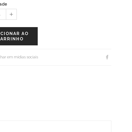
ade
1
ICIONAR AO
CARRINHO
har em mídias sociais