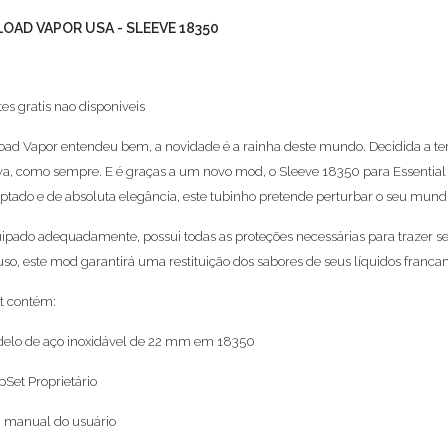
LOAD VAPOR USA - SLEEVE 18350
tes gratis nao disponiveis
oad Vapor entendeu bem, a novidade é a rainha deste mundo. Decidida a ter
va, como sempre. E é graças a um novo mod, o Sleeve 18350 para Essential 
ptado e de absoluta elegância, este tubinho pretende perturbar o seu mund
ipado adequadamente, possui todas as proteções necessárias para trazer seg
uso, este mod garantirá uma restituição dos sabores de seus líquidos franc
it contém:
elo de aço inoxidável de 22 mm em 18350
pSet Proprietário
manual do usuário