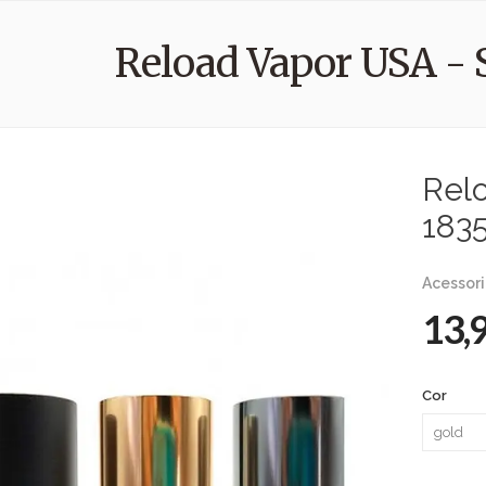
Reload Vapor USA - 
Rel
183
Acessor
13,
Cor