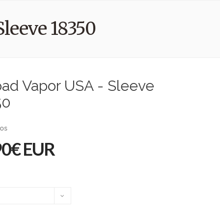
Sleeve 18350
oad Vapor USA - Sleeve
50
ios
90€ EUR