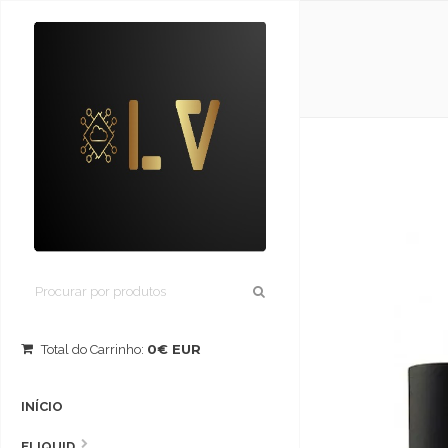
0€ EUR
Total do Carrinho:
INÍCIO
ELIQUID