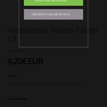
Tenho mais de 18 anos
Não tenho mais de 18 anos
Resistencias horizon Falcon
2 II
Resistencias
4,20€ EUR
opçao
Quantidade
1