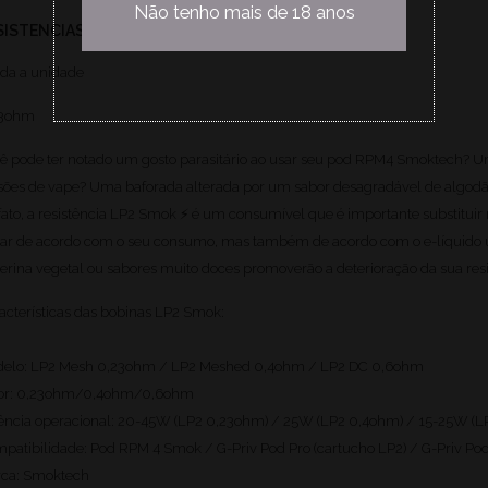
Não tenho mais de 18 anos
SISTENCIAS LP2 - SMOKTECH
da a unidade
23ohm
ê pode ter notado um gosto parasitário ao usar seu pod RPM4 Smoktech?
sões de vape? Uma baforada alterada por um sabor desagradável de algodão
fato, a resistência LP2 Smok ⚡ é um consumível que é importante substituir 
iar de acordo com o seu consumo, mas também de acordo com o e-líquido uti
cerina vegetal ou sabores muito doces promoverão a deterioração da sua res
acterísticas das bobinas LP2 Smok:
elo: LP2 Mesh 0,23ohm / LP2 Meshed 0,4ohm / LP2 DC 0,6ohm
or: 0,23ohm/0,4ohm/0,6ohm
ência operacional: 20-45W (LP2 0,23ohm) / 25W (LP2 0,4ohm) / 15-25W (
patibilidade: Pod RPM 4 Smok / G-Priv Pod Pro (cartucho LP2) / G-Priv Po
ca: Smoktech