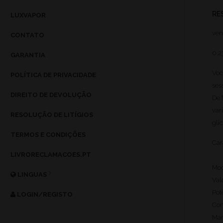
RE
LUXVAPOR
ven
CONTATO
0.
GARANTIA
Voc
POLÍTICA DE PRIVACIDADE
ses
DIREITO DE DEVOLUÇÃO
De 
var
RESOLUÇÃO DE LITÍGIOS
gli
TERMOS E CONDIÇÕES
Car
LIVRORECLAMACOES.PT
Mod
LINGUAS
Val
Pot
LOGIN/REGISTO
Com
Mar