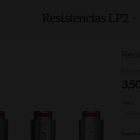
Resistencias LP2 
Res
Resisten
3,5
Ohm´s
Quantid