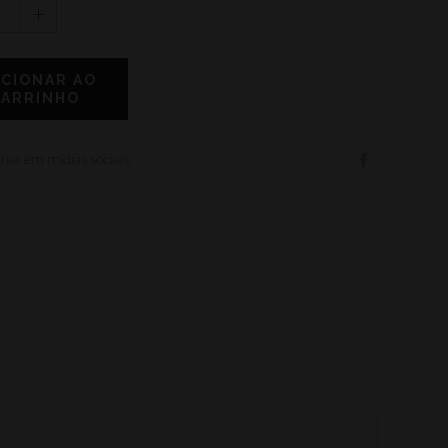
1
ICIONAR AO
CARRINHO
har em mídias sociais