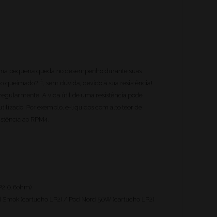
 Uma pequena queda no desempenho durante suas
 queimado? É, sem dúvida, devido à sua resistência!
regularmente. A vida útil de uma resistência pode
lizado. Por exemplo, e-líquidos com alto teor de
istência ao RPM4.
LP2 0,6ohm)
d Smok (cartucho LP2) / Pod Nord 50W (cartucho LP2)