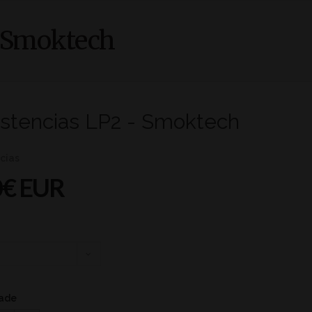
- Smoktech
istencias LP2 - Smoktech
cias
0€ EUR
ade