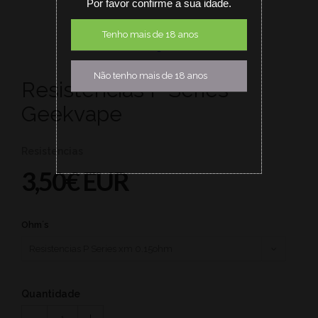
Por favor confirme a sua idade.
Tenho mais de 18 anos
Não tenho mais de 18 anos
Resistencias P Series -
Geekvape
Resistencias
3,50€ EUR
Ohm´s
Quantidade
1