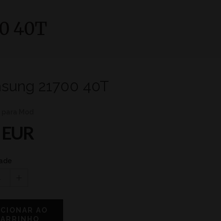
0 40T
sung 21700 40T
s para Mod
 EUR
ade
1
ICIONAR AO
CARRINHO