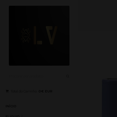
0€ EUR
Total do Carrinho:
INÍCIO
ELIQUID