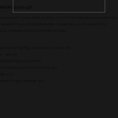
MSUNG 21700 40T
amsung 40T supera todos os 18650 e 20700 em dispositivos regulados em 
equilíbrio maravilhoso entre poder e capacidade, e está atualmente
re as melhores células 21700 do mercado.
ensões do Flat Top: 70.2mm (L) x 21.1mm (D)
o: ~ 66,87g
acidade Típica: 4000mAh
a de Descarga Contínua Máxima: 35A
são: 3.6 V
são de Carga Completa: 4.2V