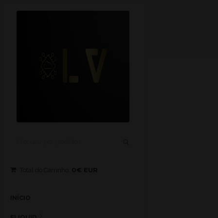
0€ EUR
Total do Carrinho:
INÍCIO
ELIQUID