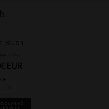
sh
e Brush
ROMAS E MAIS
0€ EUR
ade
1
ICIONAR AO
CARRINHO