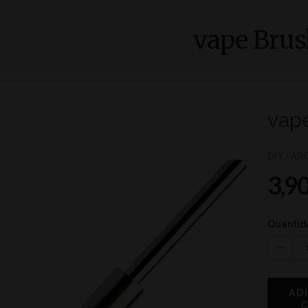
vape Bru
vap
DIY - A
3,9
Quantid
AD