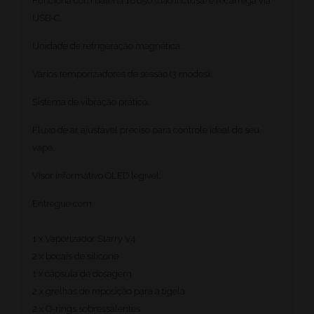
Funciona com bateria 18650 (não inclusa) e recarrega via
USB-C.
Unidade de refrigeração magnética.
Vários temporizadores de sessão (3 modos).
Sistema de vibração prático.
Fluxo de ar ajustável preciso para controle ideal do seu
vape.
Visor informativo OLED legível.
Entregue com
1 x Vaporizador Starry V4
2 x bocais de silicone
1 x cápsula de dosagem
2 x grelhas de reposição para a tigela
2 x O-rings sobressalentes