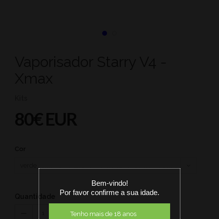
Vaporisador Starry V4 -
Xmax
Kits
80€ EUR
Cor
Bem-vindo!
Por favor confirme a sua idade.
Quantidade
1
Tenho mais de 18 anos