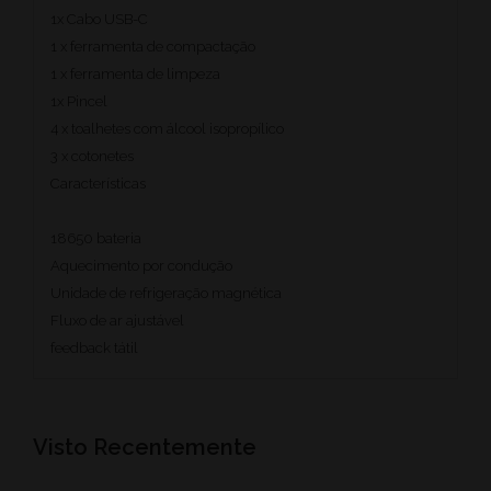
1x Cabo USB-C
1 x ferramenta de compactação
1 x ferramenta de limpeza
1x Pincel
4 x toalhetes com álcool isopropílico
3 x cotonetes
Características
18650 bateria
Aquecimento por condução
Unidade de refrigeração magnética
Fluxo de ar ajustável
feedback tátil
Visto Recentemente