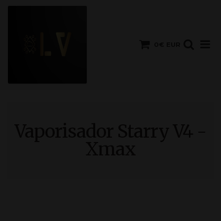
0€ EUR
Vaporisador Starry V4 -
Xmax