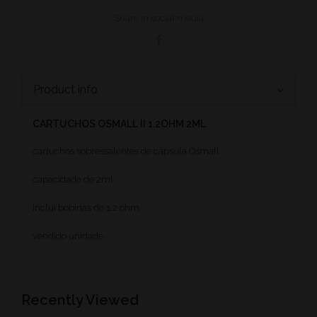
Share in social media
Product info
CARTUCHOS OSMALL II 1.2OHM 2ML
cartuchos sobressalentes de cápsula Osmall
capacidade de 2ml
Inclui bobinas de 1,2 ohm
vendido unidade
Recently Viewed