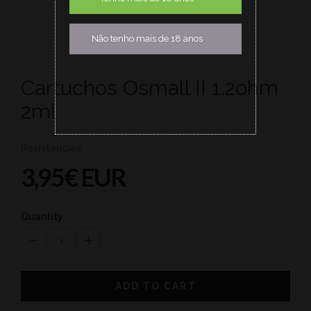
Não tenho mais de 18 anos
Cartuchos Osmall II 1.2ohm
2ml
Resistencias
3,95€ EUR
Quantity
1
ADD TO CART