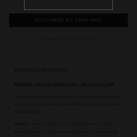
ADICIONAR AO CARRINHO
Compartilhar em mídias sociais
Informação do produto
AROMAS CONCENTRADOS AEL CREATIONS 30ML
Atenção: Este produto é um aroma nao se encontra pronto
ao consumo ou pode ser considerado à recarga de qualquer
equipamento.
Biiiiiatch - Precisa de um aroma frutado com um ligeiro
toque de frescura? Está com sorte porque o sabor picante