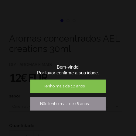
Aromas concentrados AEL
creations 30ml
DIY - AROMAS E MAIS
Bem-vindo!
Por favor confirme a sua idade.
12€ EUR
Tenho mais de 18 anos
sabor
Não tenho mais de 18 anos
Quantidade
1