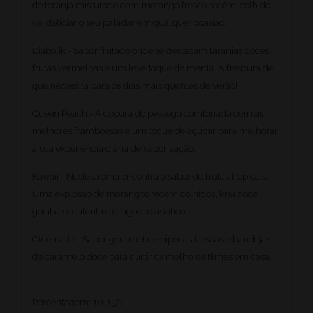
de toranja misturado com morango fresco recém-colhido
vai deliciar o seu paladar em qualquer ocasião.
Diabolik - Sabor frutado onde se destacam laranjas doces,
frutas vermelhas e um leve toque de menta. A frescura de
que necessita para os dias mais quentes de verão!
Queen Peach - A doçura do pêssego combinada com as
melhores framboesas e um toque de açúcar para melhorar
a sua experiência diária de vaporização.
Kawaii - Neste aroma encontra o sabor de frutas tropicais.
Uma explosão de morangos recém colhidos, kiwi doce,
goiaba suculenta e dragoeiro asiático.
Cinematik - Sabor gourmet de pipocas frescas e bandejas
de caramelo doce para curtir os melhores filmes em casa.
Percentagem: 10-15%