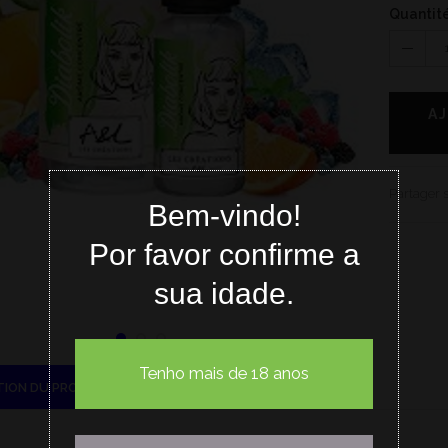
Quantit
A
Partager 
Bem-vindo!
Por favor confirme a
sua idade.
Tenho mais de 18 anos
TION DU PRODUIT