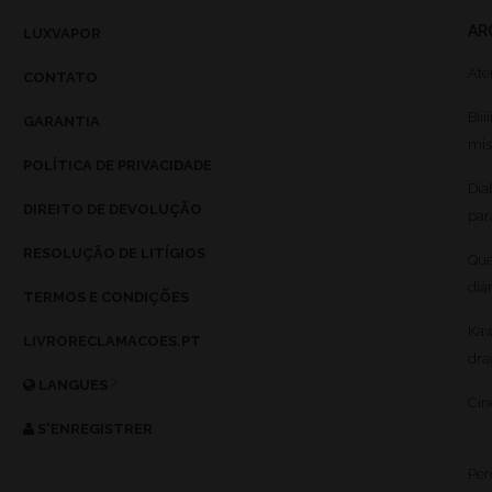
AR
LUXVAPOR
Ate
CONTATO
Bii
GARANTIA
mis
POLÍTICA DE PRIVACIDADE
Dia
DIREITO DE DEVOLUÇÃO
par
RESOLUÇÃO DE LITÍGIOS
Que
diá
TERMOS E CONDIÇÕES
Kaw
LIVRORECLAMACOES.PT
dra
LANGUES
Cin
S'ENREGISTRER
Per