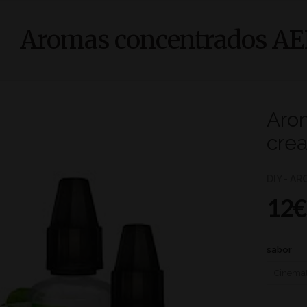
Aromas concentrados AEL
Aro
crea
DIY - A
12€
sabor