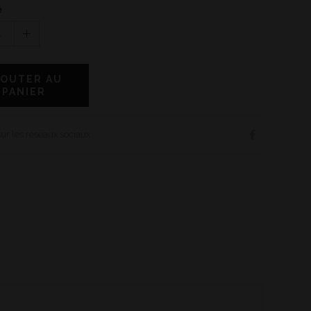
é
1
JOUTER AU
PANIER
sur les réseaux sociaux