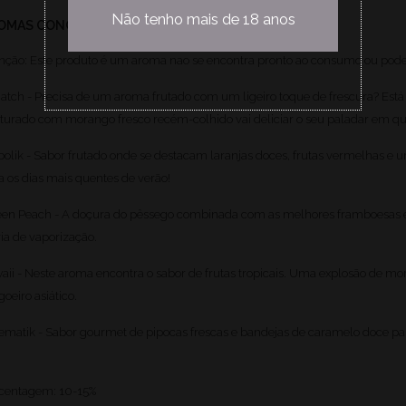
Não tenho mais de 18 anos
OMAS CONCENTRADOS AEL CREATIONS 30ML
nção: Este produto é um aroma nao se encontra pronto ao consumo ou pode
iiiatch - Precisa de um aroma frutado com um ligeiro toque de frescura? Está
turado com morango fresco recém-colhido vai deliciar o seu paladar em qu
bolik - Sabor frutado onde se destacam laranjas doces, frutas vermelhas e 
a os dias mais quentes de verão!
en Peach - A doçura do pêssego combinada com as melhores framboesas e 
ria de vaporização.
aii - Neste aroma encontra o sabor de frutas tropicais. Uma explosão de mo
goeiro asiático.
ematik - Sabor gourmet de pipocas frescas e bandejas de caramelo doce par
centagem: 10-15%