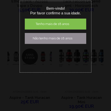
Ethos Tank - Across
Tank Falcon Legend
Vape x Dovpo
5ml - Horizontech
Bem-vindo!
5,50€ EUR
39,90€ EUR
Por favor confirme a sua idade.
Tenho mais de 18 anos
Não tenho mais de 18 anos
SANS
STOCK
ATOMIZADORES SUB - OHM
ATOMIZADORES SUB - OHM
Aspire - Tank Huracan
Aspire - Tank Huracan
25€ EUR
Mini
19,90€ EUR