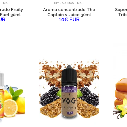
 E MAIS
DIY - AROMAS E MAIS
ado Fruity
Aroma concentrado The
Super
 Fuel 30ml
Captain s Juice 30ml
Trib
UR
10€ EUR