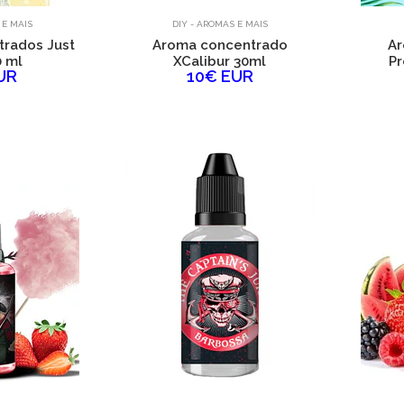
 E MAIS
DIY - AROMAS E MAIS
rados Just
Aroma concentrado
Ar
0 ml
XCalibur 30ml
Pr
UR
10€ EUR