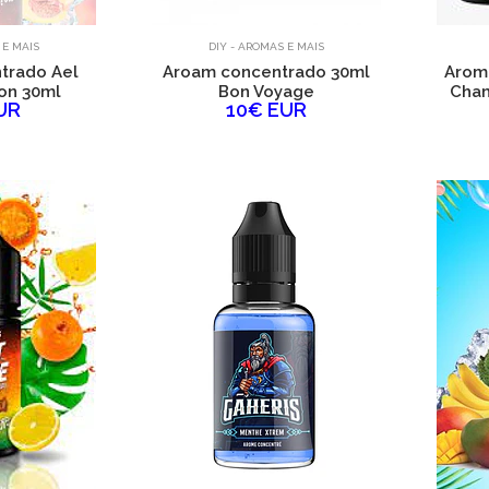
 E MAIS
DIY - AROMAS E MAIS
trado Ael
Aroam concentrado 30ml
Aroma
on 30ml
Bon Voyage
Cham
UR
10€ EUR