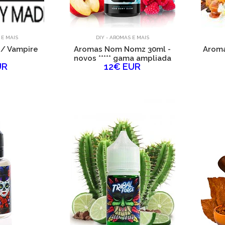
 E MAIS
DIY - AROMAS E MAIS
 / Vampire
Aromas Nom Nomz 30ml -
Aroma
e
novos ***** gama ampliada
UR
12€ EUR