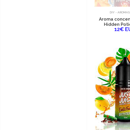
DIY - AROMAS
Aroma concen
Hidden Poti
12€ E