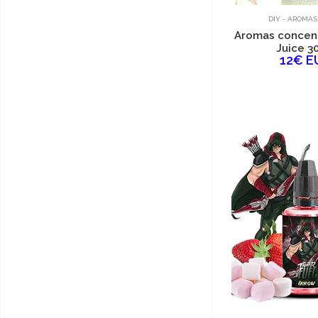
DIY - AROMAS
Aromas concent
Juice 3
12€ E