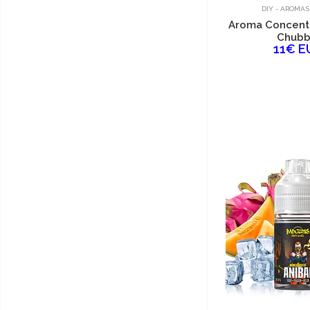
DIY - AROMAS
Aroma Concentr
Chubb
11€ E