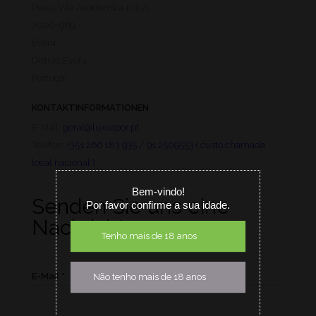
Praca Vila Academica n 3-A, ,
7000-969,
Évora,
Distrikt Évora,
Portugal
KONTAKTINFORMATIONEN
E-Mail:
geral@luxvapor.pt
Telefon:
+351 266 183 935 / 91 2509553 ( custo chamada
local nacional )
Bem-vindo!
Senden Sie uns eine
Por favor confirme a sua idade.
Nachricht
Tenho mais de 18 anos
E-Mail
*
Não tenho mais de 18 anos