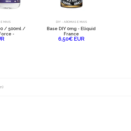
 E MAIS
DIY - AROMAS E MAIS
0 / 500ml /
Base DIY 0mg - Eliquid
Force -
France
UR
6,50€ EUR
(n)