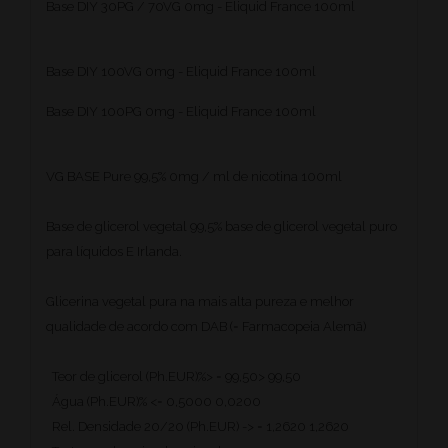
Base DIY 30PG / 70VG 0mg - Eliquid France 100ml
Base DIY 100VG 0mg - Eliquid France 100ml
Base DIY 100PG 0mg - Eliquid France 100ml
VG BASE Pure 99,5% 0mg / ml de nicotina 100ml
Base de glicerol vegetal 99,5% base de glicerol vegetal puro
para líquidos E Irlanda.
Glicerina vegetal pura na mais alta pureza e melhor
qualidade de acordo com DAB (= Farmacopeia Alemã)
Teor de glicerol (Ph.EUR)%> = 99,50> 99,50
Água (Ph.EUR)% <= 0,5000 0,0200
Rel. Densidade 20/20 (Ph.EUR) -> = 1,2620 1,2620