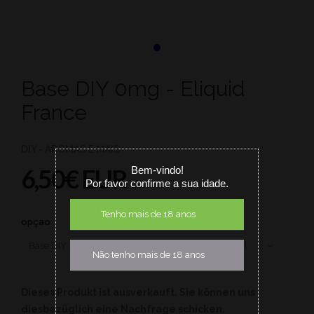
Base DIY 0mg - Eliquid
France
DIY - AROMAS E MAIS
6,50€ EUR
Bem-vindo!
Por favor confirme a sua idade.
Tenho mais de 18 anos
opçao
Não tenho mais de 18 anos
Dieses Produkt ist ausverkauft. Sie können uns
diesbezüglich eine Nachfrage schicken.