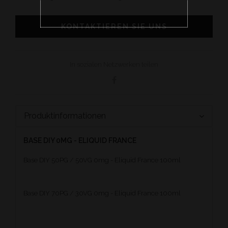
KONTAKTIEREN SIE UNS
In sozialen Netzwerken teilen
Produktinformationen
BASE DIY 0MG - ELIQUID FRANCE
Base DIY 50PG / 50VG 0mg - Eliquid France 100ml
Base DIY 70PG / 30VG 0mg - Eliquid France 100ml