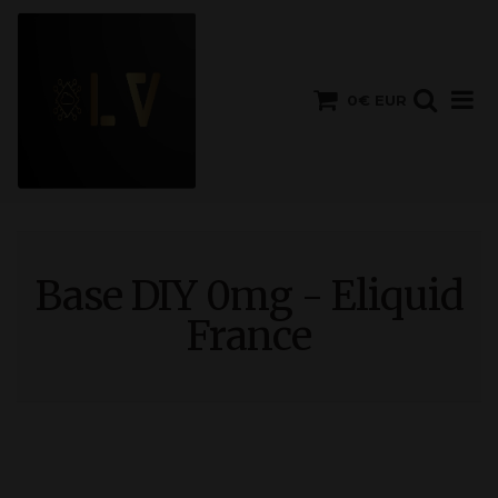
0€ EUR
Base DIY 0mg - Eliquid
France