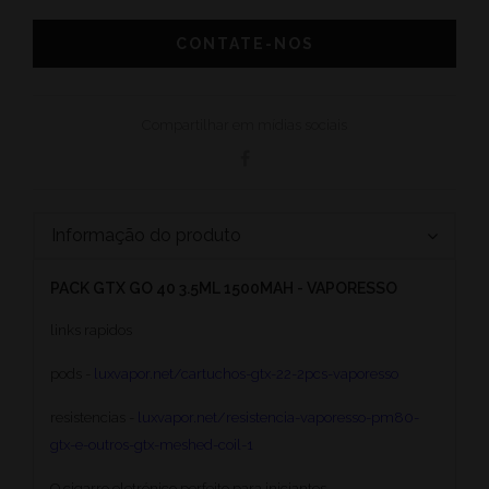
CONTATE-NOS
Compartilhar em mídias sociais
Informação do produto
PACK GTX GO 40 3.5ML 1500MAH - VAPORESSO
links rapidos
pods -
luxvapor.net/cartuchos-gtx-22-2pcs-vaporesso
resistencias -
luxvapor.net/resistencia-vaporesso-pm80-
gtx-e-outros-gtx-meshed-coil-1
O cigarro eletrónico perfeito para iniciantes.