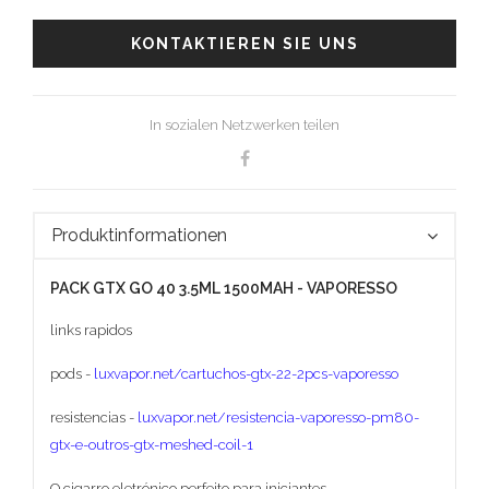
KONTAKTIEREN SIE UNS
In sozialen Netzwerken teilen
Produktinformationen
PACK GTX GO 40 3.5ML 1500MAH - VAPORESSO
links rapidos
pods -
luxvapor.net/cartuchos-gtx-22-2pcs-vaporesso
resistencias -
luxvapor.net/resistencia-vaporesso-pm80-
gtx-e-outros-gtx-meshed-coil-1
O cigarro eletrónico perfeito para iniciantes.