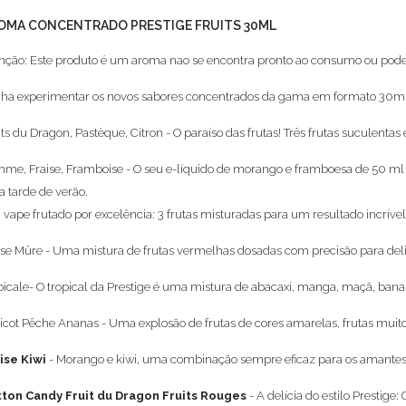
OMA CONCENTRADO PRESTIGE FRUITS 30ML
nção: Este produto é um aroma nao se encontra pronto ao consumo ou pode
ha experimentar os novos sabores concentrados da gama em formato 30ml
its du Dragon, Pastèque, Citron - O paraíso das frutas! Três frutas suculenta
me, Fraise, Framboise - O seu e-líquido de morango e framboesa de 50 m
 tarde de verão.
vape frutado por excelência: 3 frutas misturadas para um resultado incrível
ise Mûre - Uma mistura de frutas vermelhas dosadas com precisão para deli
picale- O tropical da Prestige é uma mistura de abacaxi, manga, maçã, bana
icot Pêche Ananas - Uma explosão de frutas de cores amarelas, frutas mui
ise Kiwi
- Morango e kiwi, uma combinação sempre eficaz para os amantes 
ton Candy Fruit du Dragon Fruits Rouges
- A delícia do estilo Prestig