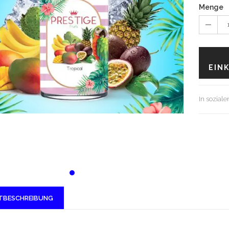
Menge
EIN
In sozial
TBESCHREIBUNG