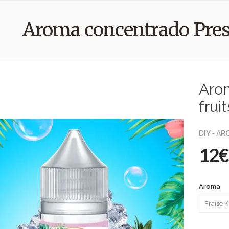
Aroma concentrado Prest
Aro
frui
DIY - A
12€
Aroma