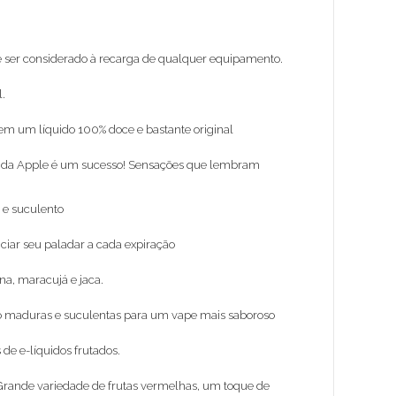
 ser considerado à recarga de qualquer equipamento.
.
s em um líquido 100% doce e bastante original
l da Apple é um sucesso! Sensações que lembram
 e suculento
ciar seu paladar a cada expiração
na, maracujá e jaca.
to maduras e suculentas para um vape mais saboroso
de e-líquidos frutados.
e: Grande variedade de frutas vermelhas, um toque de