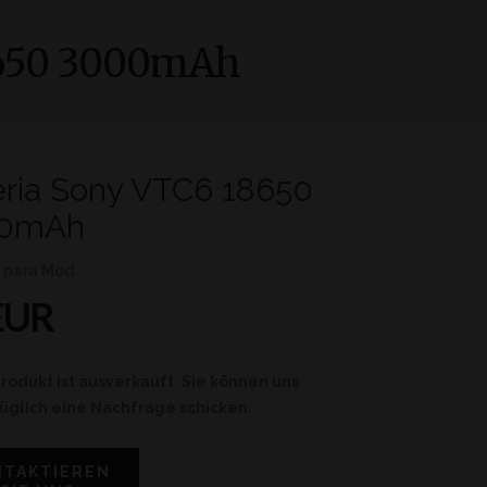
8650 3000mAh
eria Sony VTC6 18650
0mAh
s para Mod
EUR
rodukt ist ausverkauft. Sie können uns
üglich eine Nachfrage schicken.
NTAKTIEREN