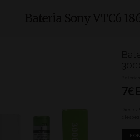
Bateria Sony VTC6 1
Bat
300
Bateria
7€ 
Dieses P
diesbez
KO