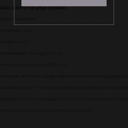
TERIA SONY VTC6 18650 3000MAH
acidade: 3000 mAh.
são Nominal: 3,7 V.
são Máxima: 4,2 V.
rente Máxima de Descarga (CDM): 30 A.
rente Contínua de Descarga (CDC): 20 A.
os o prazer de informar que agora oferecemos dois níveis de qualidade para
**Qualidade Standard**: Um produto standard que cumpre as normas geralm
**Qualidade Premium**: Uma opção menos comum que oferece um desempen
re em contacto connosco para obter mais informações.