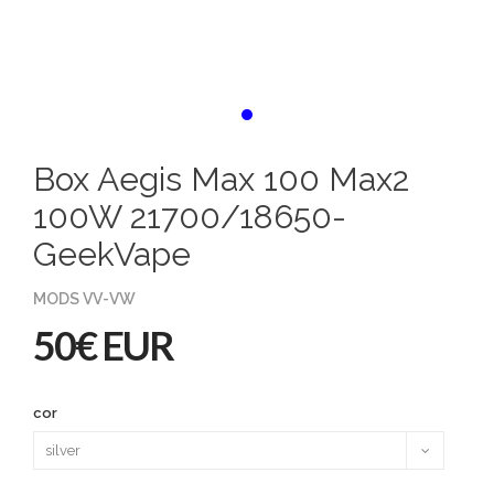
Box Aegis Max 100 Max2
100W 21700/18650-
GeekVape
MODS VV-VW
50€ EUR
cor