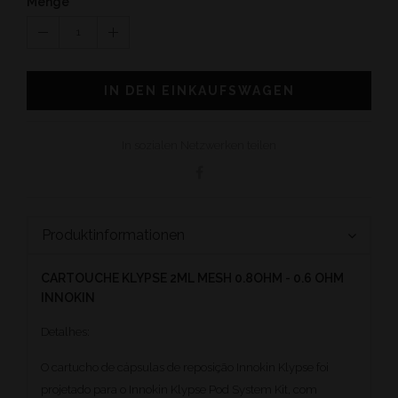
Menge
1
IN DEN EINKAUFSWAGEN
In sozialen Netzwerken teilen
Produktinformationen
CARTOUCHE KLYPSE 2ML MESH 0.8OHM - 0.6 OHM
INNOKIN
Detalhes:
O cartucho de cápsulas de reposição Innokin Klypse foi
projetado para o Innokin Klypse Pod System Kit, com