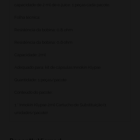
capacidade de 2 ml de e-juice. 1 peças cada pacote.
Folha técnica:
Resistência da bobina: 0,8 ohm
Resistência da bobina: 0,6 ohm
Capacidade: 2ml
Adequado para: kit de cápsulas Innokin Klypse
Quantidade: 1 peças/pacote
Conteúdo do pacote:
1 * Innokin Klypse 2ml Cartucho de Substituição (1
unidades/pacote)