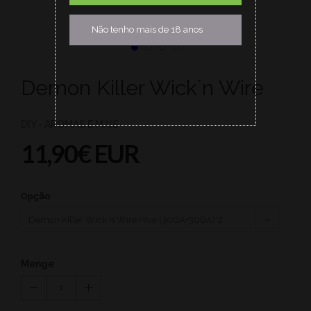
Não tenho mais de 18 anos
Demon Killer Wick´n Wire
DIY - AROMAS E MAIS
11,90€ EUR
Opção
Menge
1