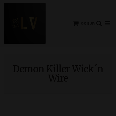
0€ EUR
Demon Killer Wick´n
Wire