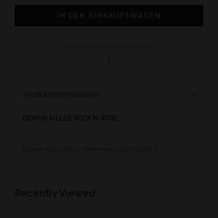
IN DEN EINKAUFSWAGEN
In sozialen Netzwerken teilen
Produktinformationen
DEMON KILLER WICK´N WIRE
Demon Killer Wick´n Wire Hive (30GA+30GA)*2
Recently Viewed