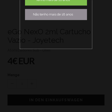
Não tenho mais de 18 anos
eGo NexO 2ml Cartucho
Vazio - Joyetech
Atomizadores Sub - Ohm
4€ EUR
Menge
1
IN DEN EINKAUFSWAGEN