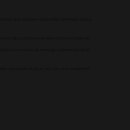
frescor que você nem vai acreditar. Refresque a boca
rá. Dê à sua boca esse sabor delicioso e especial!
 chiclete e com toques de morango e banana que farão
sabor requintado na boca! Você não vai se arrepender.