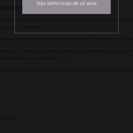
Não tenho mais de 18 anos
IQUID OHF SWEETS 50ML
armint - menta fresca de inspiração a expiração com uma leve sensação de 
 este sabor mentolado!
awberry
- uma explosão doce de morango maduro no paladar que o surpreende
bblegum
- criado a partir da mistura de balas da sua infância com sabor a
ê voltar à infância ao vaporizá-la. Ouse!
le Sour
- Maçã ácida no seu estado mais potente. Vá em frente e sinta este 
70 pg-30