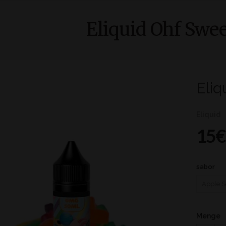
Eliquid Ohf Swe
Eliq
Eliquid
15€
sabor
Menge