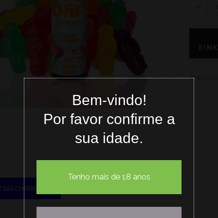
EIN
In sozial
Bem-vindo!
Por favor confirme a
sua idade.
Tenho mais de 18 anos
TBESCHREIBUNG