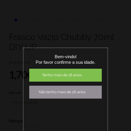
Frasco Vazio Chubby 70ml
DIY UP
Bem-vindo!
Por favor confirme a sua idade.
Acessorios
1,70€ EUR
Tenho mais de 18 anos
Não tenho mais de 18 anos
Opcao
Menge
1