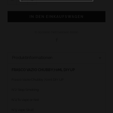
IN DEN EINKAUFSWAGEN
In sozialen Netzwerken teilen
Produktinformationen
FRASCO VAZIO CHUBBY 70ML DIY UP
Frasco Vazio Chubby 70ml DIY UP
N°2 Stop Smoking
N°4 To Vape or Not
N°5 Vape Skull