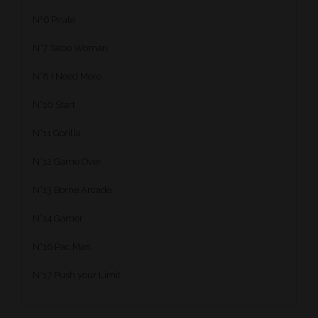
Nº6 Pirate
N°7 Tatoo Woman
N°8 I Need More
N°10 Start
N°11 Gorilla
N°12 Game Over
N°13 Borne Arcade
N°14 Gamer
N°16 Pac Man
N°17 Push your Limit