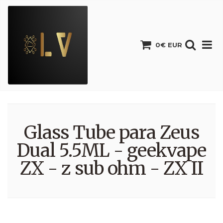
0€ EUR
Glass Tube para Zeus
Dual 5.5ML - geekvape
ZX - z sub ohm - ZX II