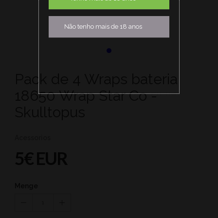
Não tenho mais de 18 anos
Pack de 4 Wraps bateria
18650 Wrap Star Co -
Skulltopus
Acessorios
5€ EUR
Menge
1