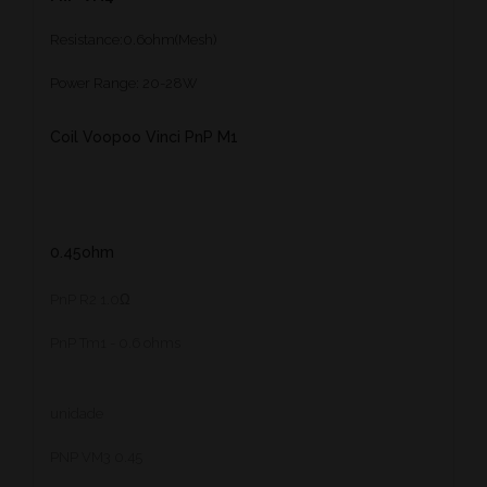
Resistance:0.6ohm(Mesh)
Power Range: 20-28W
Coil Voopoo Vinci PnP M1
0.45ohm
PnP R2 1.0Ω
PnP Tm1 - 0.6 ohms
unidade
PNP VM3 0.45