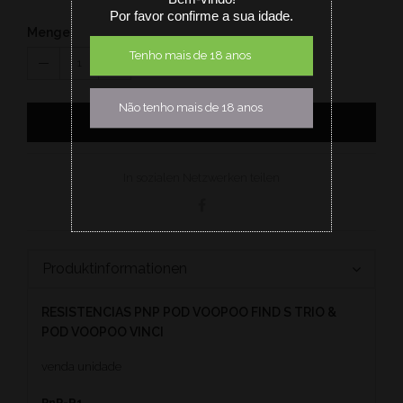
Por favor confirme a sua idade.
Menge
Tenho mais de 18 anos
1
Não tenho mais de 18 anos
IN DEN EINKAUFSWAGEN
In sozialen Netzwerken teilen
Produktinformationen
RESISTENCIAS PNP POD VOOPOO FIND S TRIO &
POD VOOPOO VINCI
venda unidade
PnP-R1