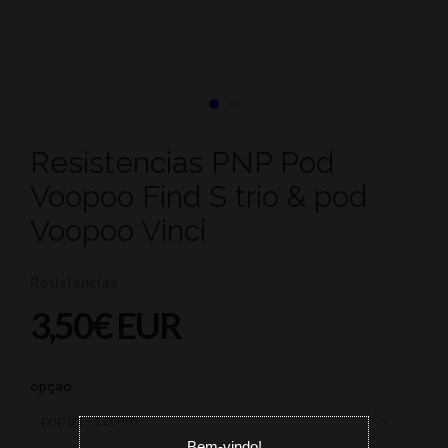
Resistencias PNP Pod
Voopoo Find S trio & pod
Voopoo Vinci
Resistencias
3,50€ EUR
opçao
Bem-vindo!