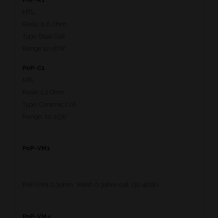
MTL
Resis: 0.8 Ohm
Type: Dual Coil
Range:12-18W
PnP-C1
MTL
Resis: 1.2 Ohm
Type: Ceramic Coil
Range: 10-15W
PnP-VM1
PnP-VM1 0.3ohm: Mesh 0.3ohm coil (32-40W)
PnP-VM4