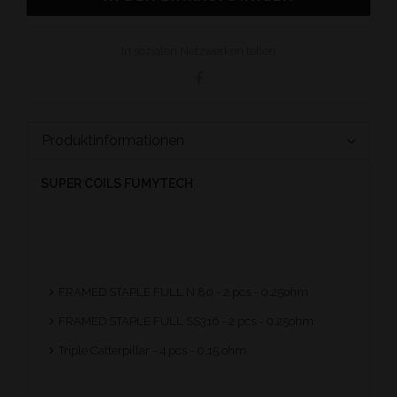
In sozialen Netzwerken teilen
Produktinformationen
SUPER COILS FUMYTECH
FRAMED STAPLE FULL N 80 - 2 pcs - 0.25ohm
FRAMED STAPLE FULL SS316 - 2 pcs - 0.25ohm
Triple Catterpillar - 4 pcs - 0.15 ohm