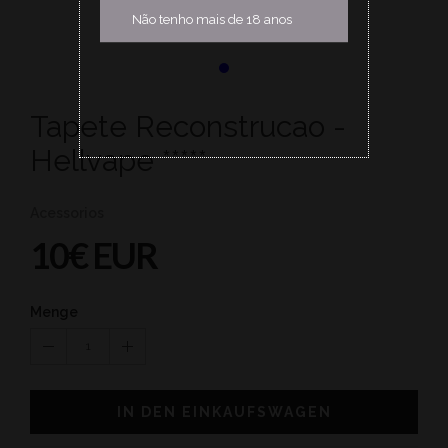
Não tenho mais de 18 anos
Tapete Reconstrucao -
Hellvape *****
Acessorios
10€ EUR
Menge
1
IN DEN EINKAUFSWAGEN