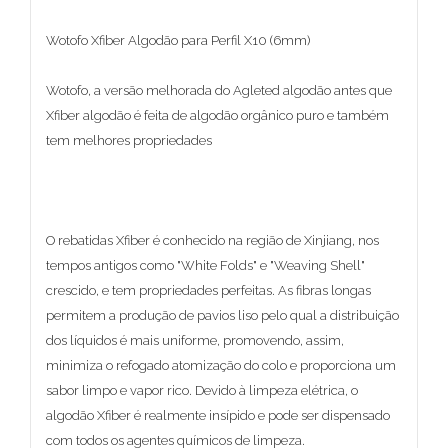
Wotofo Xfiber Algodão para Perfil X10 (6mm)
Wotofo, a versão melhorada do Agleted algodão antes que
Xfiber algodão é feita de algodão orgânico puro e também
tem melhores propriedades
O rebatidas Xfiber é conhecido na região de Xinjiang, nos
tempos antigos como "White Folds" e "Weaving Shell"
crescido, e tem propriedades perfeitas. As fibras longas
permitem a produção de pavios liso pelo qual a distribuição
dos líquidos é mais uniforme, promovendo, assim,
minimiza o refogado atomização do colo e proporciona um
sabor limpo e vapor rico. Devido à limpeza elétrica, o
algodão Xfiber é realmente insípido e pode ser dispensado
com todos os agentes químicos de limpeza.