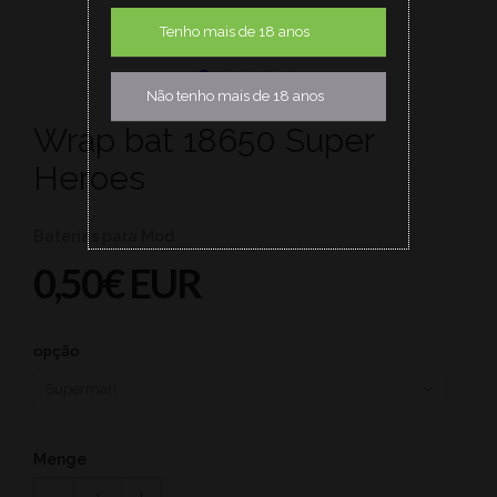
Tenho mais de 18 anos
Não tenho mais de 18 anos
Wrap bat 18650 Super
Heroes
Baterias para Mod
0,50€ EUR
opção
Menge
1